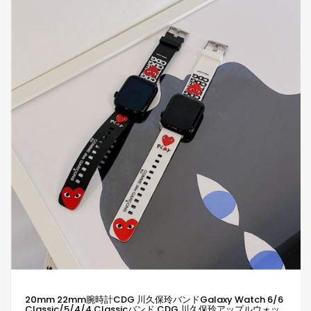
20mm 22mm腕時計CDG 川久保玲バンドGalaxy Watch 6/6
Classic/5/4/4 Classicバンド CDG 川久保玲アップルウォッ