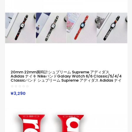
20mm 22mm腕時計シュプリーム Supreme アディダス
Adidas ナイキ NikeバンドGalaxy Watch 6/6 Classic/5/4/4
Classicバンド シュプリーム Supreme アディダス Adidas ナイ
キ Nikeアップルウォッチ11 10 9 Ultra2 8 7 6 5バンド 49mm
45mm ハイブランド柔らかい 通気性 防水 防汗 男女兼用
Galaxy/appleなどウォッチ対応
¥3,290